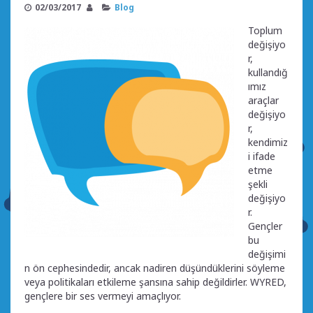
02/03/2017
Blog
Toplum
değişiyo
r,
kullandığ
ımız
araçlar
değişiyo
r,
kendimiz
i ifade
etme
şekli
değişiyo
r.
Gençler
bu
değişimi
n ön cephesindedir, ancak nadiren düşündüklerini söyleme
veya politikaları etkileme şansına sahip değildirler.
WYRED,
gençlere bir ses vermeyi amaçlıyor.