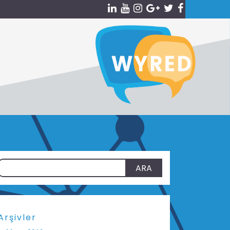
Arama:
Arşivler