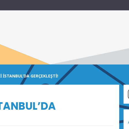
İ İSTANBUL’DA GERÇEKLEŞTİ!
STANBUL’DA