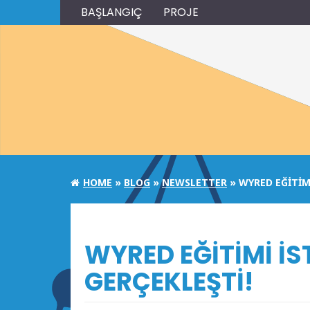
BAŞLANGIÇ
PROJE
HOME
»
BLOG
»
NEWSLETTER
» WYRED EĞİTİM
WYRED EĞİTİMİ İ
GERÇEKLEŞTİ!