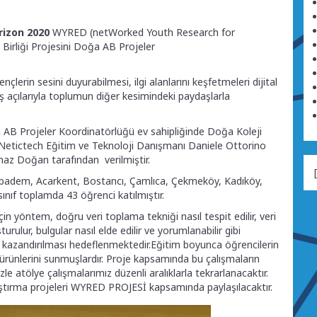
rizon 2020
WYRED (netWorked Youth Research for
Birliği Projesini Doğa AB Projeler
çlerin sesini duyurabilmesi, ilgi alanlarını keşfetmeleri dijital
ış açılarıyla toplumun diğer kesimindeki paydaşlarla
AB Projeler Koordinatörlüğü ev sahipliğinde Doğa Koleji
Netictech Eğitim ve Teknoloji Danışmanı Daniele Ottorino
az Doğan tarafından verilmiştir.
cıbadem, Acarkent, Bostancı, Çamlıca, Çekmeköy, Kadıköy,
ınıf toplamda 43 öğrenci katılmıştır.
in yöntem, doğru veri toplama tekniği nasıl tespit edilir, veri
turulur, bulgular nasıl elde edilir ve yorumlanabilir gibi
in kazandırılması hedeflenmektedir.Eğitim boyunca öğrencilerin
p, ürünlerini sunmuşlardır. Proje kapsamında bu çalışmaların
izle atölye çalışmalarımız düzenli aralıklarla tekrarlanacaktır.
aştırma projeleri WYRED PROJESİ kapsamında paylaşılacaktır.