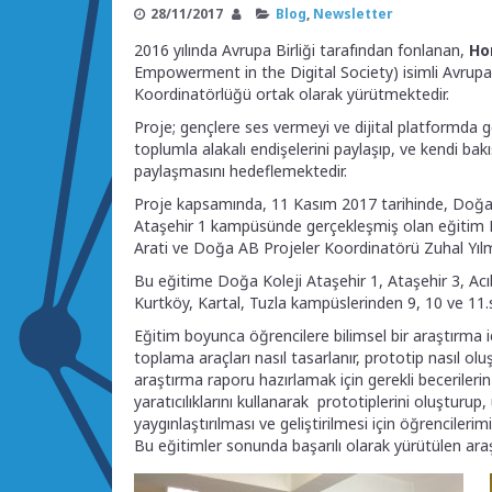
28/11/2017
Blog
,
Newsletter
2016 yılında Avrupa Birliği tarafından fonlanan,
Ho
Empowerment in the Digital Society) isimli Avrupa 
Koordinatörlüğü ortak olarak yürütmektedir.
Proje; gençlere ses vermeyi ve dijital platformda gen
toplumla alakalı endişelerini paylaşıp, ve kendi bak
paylaşmasını hedeflemektedir.
Proje kapsamında, 11 Kasım 2017 tarihinde, Doğa 
Ataşehir 1 kampüsünde gerçekleşmiş olan eğitim 
Arati ve Doğa AB Projeler Koordinatörü Zuhal Yılm
Bu eğitime Doğa Koleji Ataşehir 1, Ataşehir 3, A
Kurtköy, Kartal, Tuzla kampüslerinden 9, 10 ve 11.s
Eğitim boyunca öğrencilere bilimsel bir araştırma iç
toplama araçları nasıl tasarlanır, prototip nasıl oluş
araştırma raporu hazırlamak için gerekli beceriler
yaratıcılıklarını kullanarak prototiplerini oluşturu
yaygınlaştırılması ve geliştirilmesi için öğrencilerim
Bu eğitimler sonunda başarılı olarak yürütülen ar